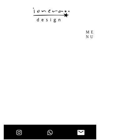
ME
NU