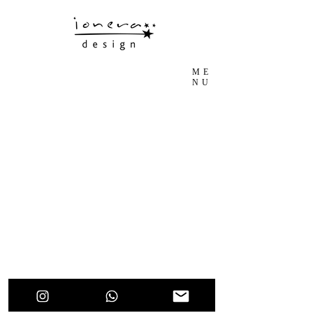
ME
NU