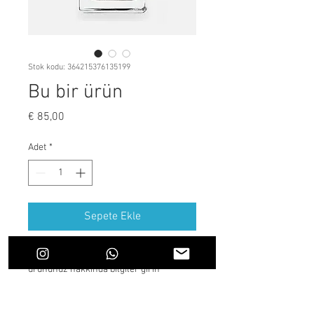
Stok kodu: 364215376135199
Bu bir ürün
Fiyat
€ 85,00
Adet
*
Sepete Ekle
Bu bir ürün açıklamasıdır. Buraya 
ürününüz hakkında bilgiler girin 
örneğin: ürün materyali, boyutu, 
özellikleri vb.